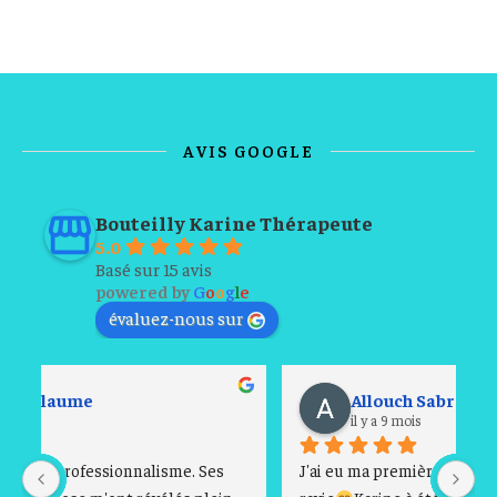
AVIS GOOGLE
Bouteilly Karine Thérapeute
5.0
Basé sur 15 avis
powered by
G
o
o
g
l
e
évaluez-nous sur
Allouch Sabra
il y a 9 mois
J'ai eu ma première séance jeudi 30/10, je suis 
Ce