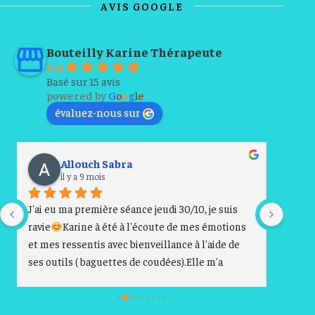
AVIS GOOGLE
Bouteilly Karine Thérapeute
5.0
Basé sur 15 avis
powered by
G
o
o
g
l
e
évaluez-nous sur
Allouch Sabra
il y a 9 mois
J'ai eu ma première séance jeudi 30/10, je suis 
Cette
ravie
Karine à été à l'écoute de mes émotions 
franc
et mes ressentis avec bienveillance à l'aide de 
soins 
ses outils ( baguettes de coudées).Elle m'a 
si le 
conseiller au mieux pour mon développement 
encou
personnel et à su me donner des clés afin 
d'avancer et régler mes problématiques 