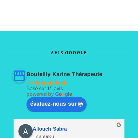
AVIS GOOGLE
Bouteilly Karine Thérapeute
5.0
Basé sur 15 avis
powered by
G
o
o
g
l
e
évaluez-nous sur
Allouch Sabra
il y a 9 mois