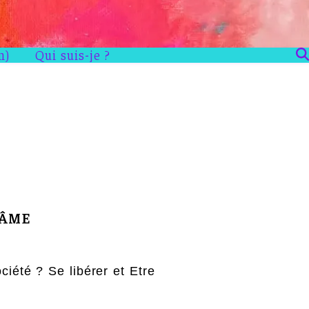
n)
Qui suis-je ?
’ÂME
ciété ? Se libérer et Etre