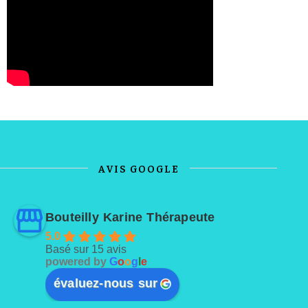
AVIS GOOGLE
Bouteilly Karine Thérapeute
5.0
Basé sur 15 avis
powered by
G
o
o
g
l
e
évaluez-nous sur