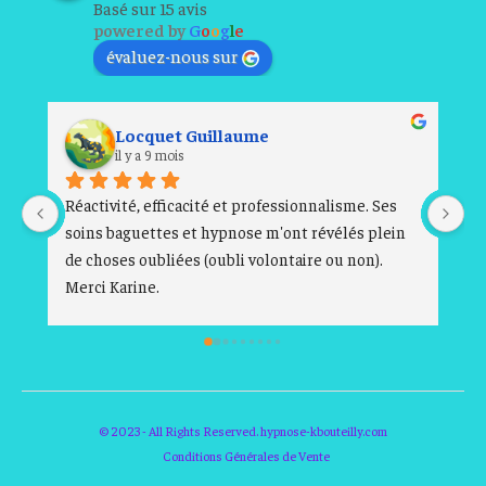
Basé sur 15 avis
powered by
G
o
o
g
l
e
évaluez-nous sur
Allouch Sabra
il y a 9 mois
sionnalisme. Ses 
J'ai eu ma première séance jeudi 30/10, je s
nt révélés plein 
ravie
Karine à été à l'écoute de mes émo
taire ou non). 
mes ressentis avec bienveillance à l'aide d
outils ( baguettes de coudées).Elle m'a con
au mieux pour mon développement perso
à su me donner des clés afin d'avancer et r
mes problématiques personnelles.Vous p
aller les yeux fermés 
Merci Karine
© 2023 - All Rights Reserved. hypnose-kbouteilly.com
Conditions Générales de Vente