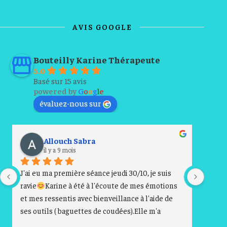
AVIS GOOGLE
Bouteilly Karine Thérapeute
5.0
Basé sur 15 avis
powered by
G
o
o
g
l
e
évaluez-nous sur
Allouch Sabra
il y a 9 mois
J'ai eu ma première séance jeudi 30/10, je suis 
Cette
ravie
Karine à été à l'écoute de mes émotions 
franc
et mes ressentis avec bienveillance à l'aide de 
soins 
ses outils ( baguettes de coudées).Elle m'a 
si le 
conseiller au mieux pour mon développement 
encou