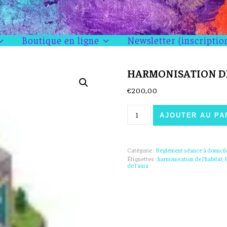
Boutique en ligne
Newsletter (inscriptio
HARMONISATION DE 
€
200,00
quantité de Harmonisation de l'hab
AJOUTER AU PA
Catégorie :
Règlement séance à domicil
Étiquettes :
harmonisation de l'habitat
,
de l'aura