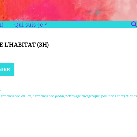
n)
Qui suis-je ?
L’HABITAT (3H)
itat (3h)
NIER
e
harmonisation du lieu
,
harmonisation jardin
,
nettoyage énergétique
,
pollutions énergétiques