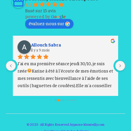
5.0
Basé sur 15 avis
powered by
G
o
o
g
l
e
évaluez-nous sur
Allouch Sabra
il y a 9 mois
J'ai eu ma première séance jeudi 30/10, je suis 
Ce
ravie
Karine à été à l'écoute de mes émotions et 
fr
mes ressentis avec bienveillance à l'aide de ses 
so
outils ( baguettes de coudées).Elle m'a conseiller 
si
au mieux pour mon développement personnel et 
en
à su me donner des clés afin d'avancer et régler 
mes problématiques personnelles.Vous pouvez y 
aller les yeux fermés 
Merci Karine
© 2023 - All Rights Reserved. hypnose-kbouteilly.com
Conditions Générales de Vente