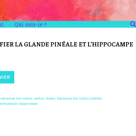
n)
Qui suis-je ?
IER LA GLANDE PINÉALE ET L’HIPPOCAMPE
€10,00.
st : €5,00.
la glande pinéale et l'hippocampe ?
NIER
 extension des vidéos, audios, thème
,
Extension des vidéos youtube
ande pineale
,
hippocampe