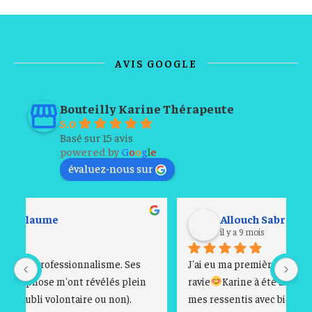
AVIS GOOGLE
Bouteilly Karine Thérapeute
5.0
Basé sur 15 avis
powered by
G
o
o
g
l
e
évaluez-nous sur
Allouch Sabra
il y a 9 mois
J'ai eu ma première séance jeudi 30/10, je suis 
Ce
ravie
Karine à été à l'écoute de mes émotions et 
fr
mes ressentis avec bienveillance à l'aide de ses 
so