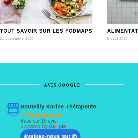
TOUT SAVOIR SUR LES FODMAPS
ALIMENTAT
21 septembre 2020
9 avril 2020
AVIS GOOGLE
Bouteilly Karine Thérapeute
5.0
Basé sur 15 avis
powered by
G
o
o
g
l
e
évaluez-nous sur