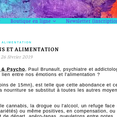
Boutique en ligne
Newsletter (inscriptio
ALIMENTATION
S ET ALIMENTATION
26 février 2019
 & Psycho
, Paul Brunault, psychiatre et addictol
lien entre nos émotions et l’alimentation ?
(moins de 15mn), est telle que cette abondance et c
a nourriture se substitut à toutes les autres moye
le cannabis, la drogue ou l’alcool, un refuge face 
rariétés) ou même positives, en compensation, ou
 de départ, apéro-tapas, gueuletons entre potes,