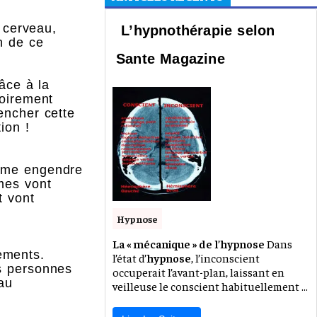
e cerveau,
L’hypnothérapie selon
n de ce
Sante Magazine
âce à la
soirement
encher cette
ion !
même engendre
mes vont
t vont
Hypnose
La « mécanique » de l’hypnose
Dans
ements.
l’état d’
hypnose
, l’inconscient
es personnes
occuperait l’avant-plan, laissant en
au
veilleuse le conscient habituellement ...