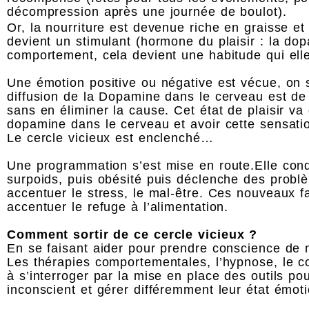
décompression après une journée de boulot).
Or, la nourriture est devenue riche en graisse et
devient un stimulant (hormone du plaisir : la do
comportement, cela devient une habitude qui ell
Une émotion positive ou négative est vécue, on se
diffusion de la Dopamine dans le cerveau est de 
sans en éliminer la cause. Cet état de plaisir v
dopamine dans le cerveau et avoir cette sensatio
Le cercle vicieux est enclenché…
Une programmation s’est mise en route.Elle cond
surpoids, puis obésité puis déclenche des probl
accentuer le stress, le mal-être. Ces nouveaux f
accentuer le refuge à l’alimentation.
Comment sortir de ce cercle vicieux ?
En se faisant aider pour prendre conscience de
Les thérapies comportementales, l’hypnose, le c
à s’interroger par la mise en place des outils 
inconscient et gérer différemment leur état émot