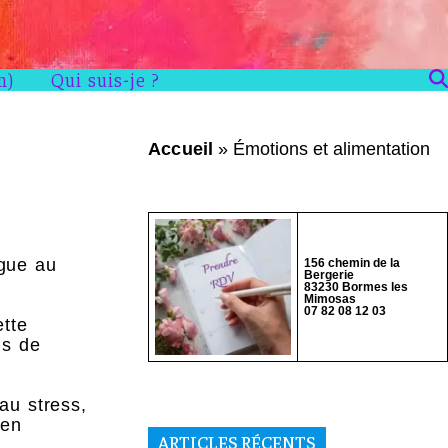
n)
Qui suis-je ?
Accueil
»
Émotions et alimentation
ogue au
156 chemin de la
Bergerie
83230 Bormes les
Mimosas
07 82 08 12 03
ette
ns de
au stress,
 en
ARTICLES RÉCENTS