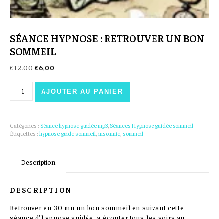
SÉANCE HYPNOSE : RETROUVER UN BON
SOMMEIL
Le prix initial était : €12,00.
Le prix actuel est : €6,00.
€
12,00
€
6,00
quantité de Séance Hypnose : Retrouver un bon sommeil
AJOUTER AU PANIER
Catégories :
Séance hypnose guidée mp3
,
Séances Hypnose guidée sommeil
Étiquettes :
hypnose guide sommeil
,
insomnie
,
sommeil
Description
DESCRIPTION
Retrouver en 30 mn un bon sommeil en suivant cette
séance d’hypnose guidée, a écouter tous les soirs au