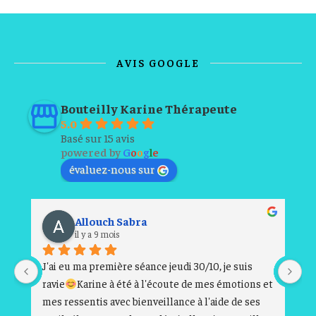
AVIS GOOGLE
Bouteilly Karine Thérapeute
5.0
Basé sur 15 avis
powered by
G
o
o
g
l
e
évaluez-nous sur
Allouch Sabra
il y a 9 mois
J'ai eu ma première séance jeudi 30/10, je suis 
Ce
ravie
Karine à été à l'écoute de mes émotions et 
fr
mes ressentis avec bienveillance à l'aide de ses 
so