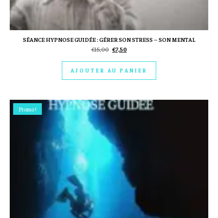
SÉANCE HYPNOSE GUIDÉE : GÉRER SON STRESS – SON MENTAL
Le prix initial était : €15,00.
Le prix actuel est : €7,50.
€
15,00
€
7,50
AJOUTER AU PANIER
Promo !